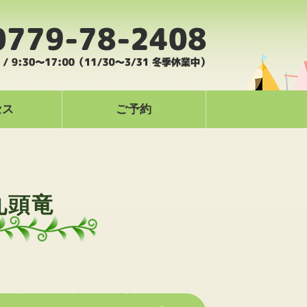
ドモビレージ｜九頭竜湖畔のオートキ
セス
ご予約
九頭竜