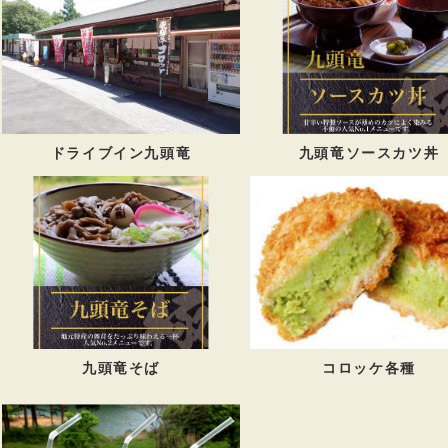
ドライブイン九頭竜
九頭竜ソースカツ丼
九頭竜そば
コロッケ各種