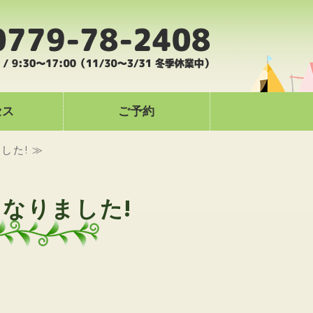
ドモビレージ｜九頭竜湖畔のオートキ
セス
ご予約
した! ≫
なりました!
】